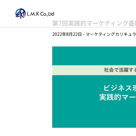
Skip
第7回実践的マーケティング基
to
2022年8月22日
-
マーケティングカリキュ
the
content