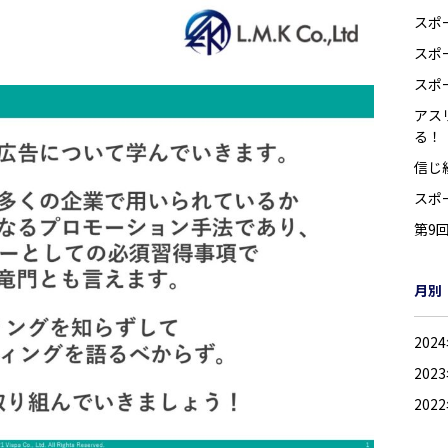
スポ
スポ
スポ
アス
る！
信じ
スポ
第9
月別
202
202
202