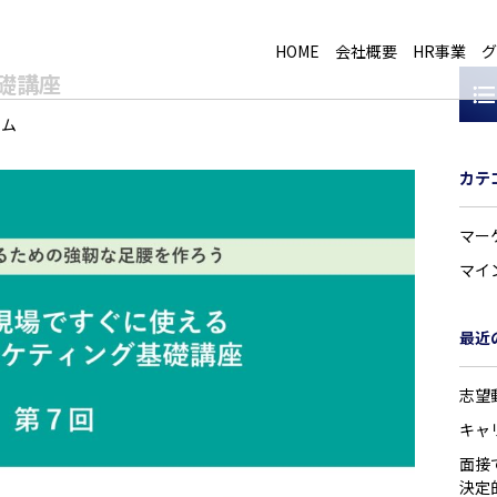
HOME
会社概要
HR事業
グ
礎講座
ラム
カテ
マー
マイ
最近
志望
キャ
面接
決定