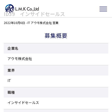
Skip
ID39 インサイドセールス
to
2022年10月6日
-
IT
アウモ株式会社
営業
the
content
募集概要
企業名
アウモ株式会社
業界
IT
職種
インサイドセールス