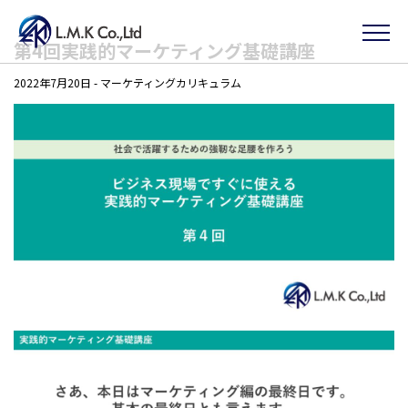
Skip
第4回実践的マーケティング基礎講座
to
2022年7月20日
-
マーケティングカリキュラム
the
content