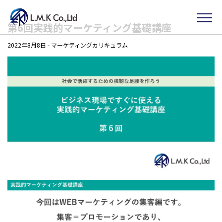
Skip
第6回実践的マーケティング基礎講座
to
2022年8月8日
-
マーケティングカリキュラム
the
content