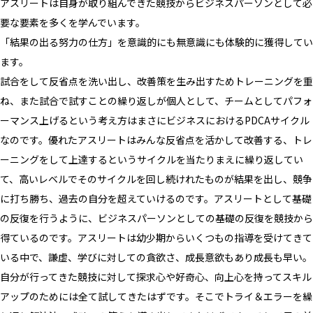
アスリートは自身が取り組んできた競技からビジネスパーソンとして必
要な要素を多くを学んでいます。
「結果の出る努力の仕方」を意識的にも無意識にも体験的に獲得してい
ます。
試合をして反省点を洗い出し、改善策を生み出すためトレーニングを重
ね、また試合で試すことの繰り返しが個人として、チームとしてパフォ
ーマンス上げるという考え方はまさにビジネスにおけるPDCAサイクル
なのです。優れたアスリートはみんな反省点を活かして改善する、トレ
ーニングをして上達するというサイクルを当たりまえに繰り返してい
て、高いレベルでそのサイクルを回し続けれたものが結果を出し、競争
に打ち勝ち、過去の自分を超えていけるのです。アスリートとして基礎
の反復を行うように、ビジネスパーソンとしての基礎の反復を競技から
得ているのです。アスリートは幼少期からいくつもの指導を受けてきて
いる中で、謙虚、学びに対しての貪欲さ、成長意欲もあり成長も早い。
自分が行ってきた競技に対して探求心や好奇心、向上心を持ってスキル
アップのためには全て試してきたはずです。そこでトライ＆エラーを繰