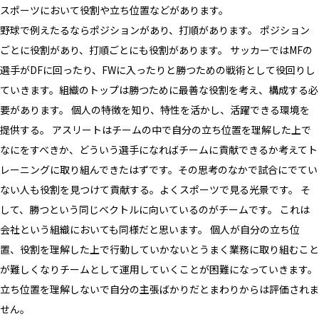
スポーツにおいて役割や立ち位置などがあります。
野球で例えたるならポジションがあり、打順があります。 ポジション
ごとに役割があり、打順ごとにも役割があります。 サッカーではMFの
選手がDFに回ったり、FWに入ったりと勝つための戦術として役回りし
ていきます。組織のトップは勝つために最善な役割を考え、構成する必
要があります。 個人の特徴を知り、特性を活かし、活躍できる環境を
提供する。 アスリートはチームの中で自分の立ち位置を理解した上で
なにをすべきか、どういう選手になればチームに貢献できるか考えてト
レーニングに取り組んできたはずです。その思考のなかで試合にでてい
ない人も役割を見つけて貢献する。よくスポーツで見る光景です。 そ
して、勝つという同じベクトルに向いているのがチームです。 これは
会社という組織においても同様だと思います。 個人が自分の立ち位
置、役割を理解した上で行動していかないとうまく業務に取り組むこと
が難しくなりチームとして運用していくことが困難になっていきます。
立ち位置を理解しないで自分の主張ばかりだとまわりからは評価されま
せん。