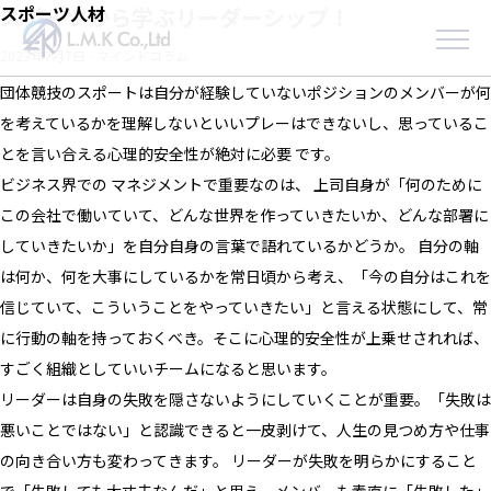
Skip
スポーツ人材
スポーツから学ぶリーダーシップ！
to
2023年7月7日
-
マインドコラム
the
content
団体競技のスポートは自分が経験していないポジションのメンバーが何
を考えているかを理解しないといいプレーはできないし、思っているこ
とを言い合える心理的安全性が絶対に必要 です。
ビジネス界での マネジメントで重要なのは、 上司自身が「何のために
この会社で働いていて、どんな世界を作っていきたいか、どんな部署に
していきたいか」を自分自身の言葉で語れているかどうか。 自分の軸
は何か、何を大事にしているかを常日頃から考え、「今の自分はこれを
信じていて、こういうことをやっていきたい」と言える状態にして、常
に行動の軸を持っておくべき。そこに心理的安全性が上乗せされれば、
すごく組織としていいチームになると思います。
リーダーは自身の失敗を隠さないようにしていくことが重要。「失敗は
悪いことではない」と認識できると一皮剥けて、人生の見つめ方や仕事
の向き合い方も変わってきます。 リーダーが失敗を明らかにすること