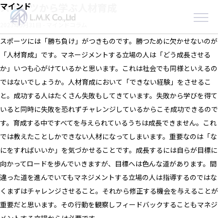
Skip
マインド
スポーツから学ぶ人材育成
to
2023年5月31日
-
マインドコラム
the
content
スポーツには「勝ち負け」がつきものです。勝つために欠かせないのが
「人材育成」です。マネージメントする立場の人は「どう成長させる
か」いつも心がけているかと思います。これは社会でも同様といえるの
ではないでしょうか。人材育成において「できない経験」をさせるこ
と。成功する人はたくさん失敗もしてきています。失敗から学びを得て
いると同時に失敗を恐れずチャレンジしているからこそ成功できるので
す。育成する中ですべてを与えられているうちは成長できません。これ
では教えたことしかできない人材になってしまいます。重要なのは「な
にをすればいいか」を気づかせることです。成長するには自らが目標に
向かってロードを歩んでいきますが、目標へは色んな道があります。間
違った道を進んでいてもマネジメントする立場の人は指導するのではな
くまずはチャレンジさせること。それから修正する機会を与えることが
重要だと思います。その行動を観察しフィードバックすることもマネジ