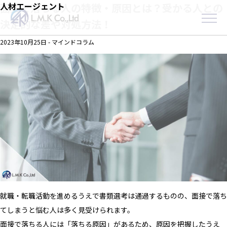
Skip
人材エージェント
面接で落ちる人の特徴・原因とは？受かる人との
to
決定的な差や対処方法！
the
content
2023年10月25日
-
マインドコラム
就職・転職活動を進めるうえで書類選考は通過するものの、面接で落ち
てしまうと悩む人は多く見受けられます。
面接で落ちる人には「落ちる原因」があるため、原因を把握したうえ