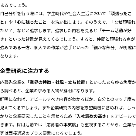
まるでしょう。
自己分析を行う際には、学生時代や社会人生活において「
頑張ったこ
と
」や「
心に残ったこと
」を洗い出します。そのうえで、「なぜ頑張れ
たか？」などと追求します。追求した内容を見ると「チーム活動が好
き」といった背景が見えてくるでしょう。すると、仲間と頑張れる点が
強みである一方、個人での作業が苦手といった「細かな部分」が明確に
なります。
企業研究に注力する
応募先企業を「
業界の特徴・社風・立ち位置
」といったあらゆる角度か
ら調べると、企業の求める人物が鮮明になります。
鮮明になれば、アピールすべき内容がわかるほか、自分とのマッチ度も
見えてくるでしょう。また企業研究の内容を志望動機に含めれば、しっ
かりと企業研究したことを示せるため「
入社意欲の高さ
」をアピールで
きます。採用活動では「応募者の
本気度
」も重視することから、企業研
究は面接通過のプラス要素になるでしょう。