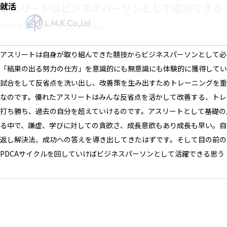
Skip
就活
アスリートはビジネスパーソンとして成功できる
to
2023年5月31日
-
マインドコラム
the
content
アスリートは自身が取り組んできた競技からビジネスパーソンとして必
「結果の出る努力の仕方」を意識的にも無意識にも体験的に獲得してい
試合をして反省点を洗い出し、改善策を生み出すためトレーニングを重
なのです。優れたアスリートはみんな反省点を活かして改善する、トレ
打ち勝ち、過去の自分を超えていけるのです。アスリートとして基礎の
る中で、謙虚、学びに対しての貪欲さ、成長意欲もあり成長も早い。自
返し解決法、成功への答えを導き出してきたはずです。そして目の前の
PDCAサイクルを回していけばビジネスパーソンとして活躍できる思う