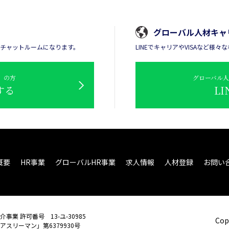
グローバル人材キャ
るチャットルームになります。
LINEでキャリアやVISAなど様
n）の方
グローバル人材
する
L
概要
HR事業
グローバルHR事業
求人情報
人材登録
お問い
事業 許可番号 13-ユ-30985
Copy
アスリーマン」第6379930号