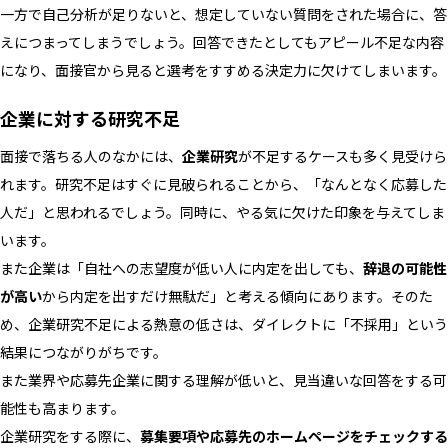
一方で自己分析が足りないと、想定していない質問をされた場合に、答
えにつまってしまうでしょう。回答できたとしてもアピール不足な内容
になり、面接官から見ると選考をすすめる決定力に欠けてしまいます。
企業に対する研究不足
面接で落ちる人のなかには、
企業研究
が不足するケースも多く見受けら
れます。研究不足はすぐに見破られることから、「なんとなく応募した
人だ」と思われるでしょう。同時に、やる気に欠けた印象を与えてしま
います。
また企業は「自社への志望度が低い人に内定を出しても、
辞退の可能性
が高い
から内定を出すだけ無駄だ」と考える傾向にあります。そのた
め、企業研究不足による熱意の低さは、ダイレクトに「不採用」という
結果につながりがちです。
また業界や応募先企業に関する理解が低いと、見当違いな回答をする可
能性も高まります。
企業研究をする際に、
募集要項や応募先のホームページをチェックする