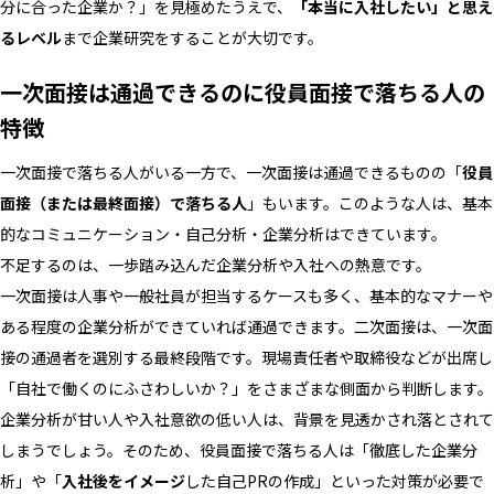
分に合った企業か？」を見極めたうえで、
「本当に入社したい」と思え
るレベル
まで企業研究をすることが大切です。
一次面接は通過できるのに役員面接で落ちる人の
特徴
一次面接で落ちる人がいる一方で、一次面接は通過できるものの「
役員
面接（または最終面接）で落ちる人
」もいます。このような人は、基本
的なコミュニケーション・自己分析・企業分析はできています。
不足するのは、一歩踏み込んだ企業分析や入社への熱意です。
一次面接は人事や一般社員が担当するケースも多く、基本的なマナーや
ある程度の企業分析ができていれば通過できます。二次面接は、一次面
接の通過者を選別する最終段階です。現場責任者や取締役などが出席し
「自社で働くのにふさわしいか？」をさまざまな側面から判断します。
企業分析が甘い人や入社意欲の低い人は、背景を見透かされ落とされて
しまうでしょう。そのため、役員面接で落ちる人は「徹底した企業分
析」や「
入社後をイメージ
した自己PRの作成」といった対策が必要で