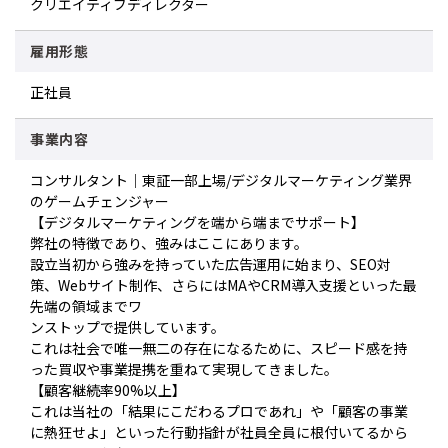
クリエイティブディレクター
雇用形態
正社員
事業内容
コンサルタント｜東証一部上場/デジタルマーケティング業界
のゲームチェンジャー
【デジタルマーケティングを端から端までサポート】
弊社の特徴であり、強みはここにあります。
設立当初から強みを持っていた広告運用に始まり、SEO対
策、Webサイト制作、さらにはMAやCRM導入支援といった最
先端の領域までワ
ンストップで提供しています。
これは社会で唯一無二の存在になるために、スピード感を持
った買収や事業提携を重ねて実現してきました。
【顧客継続率90%以上】
これは当社の「結果にこだわるプロであれ」や「顧客の事業
に熱狂せよ」といった行動指針が社員全員に根付いてるから