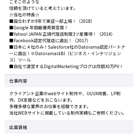
こそこのような
信頼を頂けていると考えています。
☆当社の特長☆
■設立わずか9年で東証一部上場！（2018）
■Google 年間最優秀賞受賞！
■Yahoo! JAPAN 正規代理店制度3ツ星獲得！（2014）
■Facebook認定代理店に選出！（2017）
■日本に４社のみ！Salesforce社のDatorama認定パートナ
ーに選出！※DatoramaはBI（ビジネス・インテリジェン
ス）ツール
■自社で運営するDigitalMarketingブログは月間30万PV！
仕事内容
クライアント企業のwebサイト制作や、UI/UX改善、LP制
作、DX支援などをおこないます。
多種多様な業界のお仕事を経験できます。
当社WEBサイトに掲載している制作実績もご参照ください。
応募資格