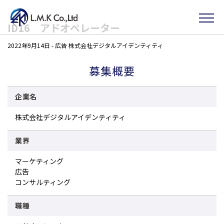
Skip
ID16 アドオペレーター
to
2022年9月14日
-
広告
株式会社デジタルアイデンティティ
the
content
募集概要
企業名
株式会社デジタルアイデンティティ
業界
マーケティング
広告
コンサルティング
職種