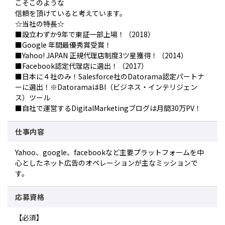
こそこのような
信頼を頂けていると考えています。
☆当社の特長☆
■設立わずか9年で東証一部上場！（2018）
■Google 年間最優秀賞受賞！
■Yahoo! JAPAN 正規代理店制度3ツ星獲得！（2014）
■Facebook認定代理店に選出！（2017）
■日本に４社のみ！Salesforce社のDatorama認定パートナ
ーに選出！※DatoramaはBI（ビジネス・インテリジェン
ス）ツール
■自社で運営するDigitalMarketingブログは月間30万PV！
仕事内容
Yahoo、google、facebookなど主要プラットフォームを中
心としたネット広告のオペレーションが主なミッションで
す。
応募資格
【必須】