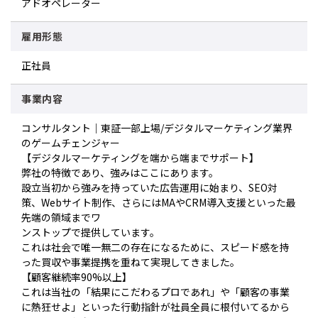
アドオペレーター
雇用形態
正社員
事業内容
コンサルタント｜東証一部上場/デジタルマーケティング業界
のゲームチェンジャー
【デジタルマーケティングを端から端までサポート】
弊社の特徴であり、強みはここにあります。
設立当初から強みを持っていた広告運用に始まり、SEO対
策、Webサイト制作、さらにはMAやCRM導入支援といった最
先端の領域までワ
ンストップで提供しています。
これは社会で唯一無二の存在になるために、スピード感を持
った買収や事業提携を重ねて実現してきました。
【顧客継続率90%以上】
これは当社の「結果にこだわるプロであれ」や「顧客の事業
に熱狂せよ」といった行動指針が社員全員に根付いてるから