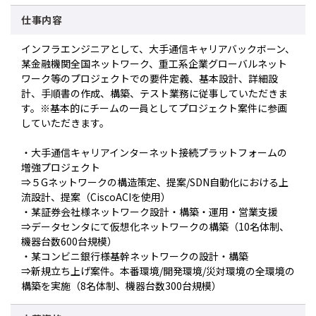
仕事内容
インフラエンジニアとして、大手通信キャリアバックボーン、
某金融機関全国ネットワーク、重工系企業グローバルネット
ワーク等のプロジェクトでの要件定義、基本設計、詳細設
計、手順書の作成、構築、テスト業務に従事していただきま
す。※基本的にチームの一員としてプロジェクト案件に参画
していただきます。
・大手通信キャリアインターネット接続プラットフォームの
増強プロジェクト
⇒５Gネットワークの構造策定、提案/SDN自動化における上
流設計、提案（CiscoACIを使用）
・某証券会社様ネットワーク設計・構築・運用・営業支援
⇒データセンタにて仮想化ネットワークの構築（10名体制、
機器台数600台規模）
・某コンビニ銀行様基幹ネットワークの設計・構築
⇒新規立ち上げ案件。本番環境/開発環境/災対環境の全環境の
構築を実施（8名体制、機器台数300台規模）