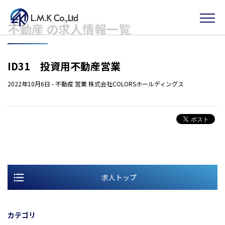
Skip
不動産 の求人情報一覧
to
the
content
ID31 投資用不動産営業
2022年10月6日
-
不動産
営業
株式会社COLORSホールディングス
求人トップ
カテゴリ