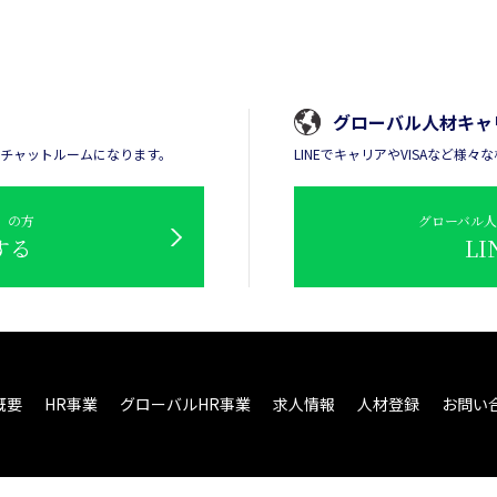
グローバル人材キャ
るチャットルームになります。
LINEでキャリアやVISAなど様
n）の方
グローバル人材
する
L
概要
HR事業
グローバルHR事業
求人情報
人材登録
お問い